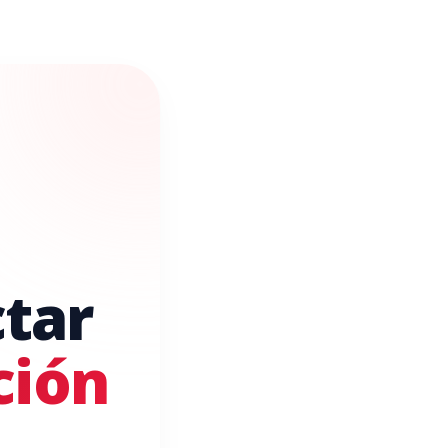
ctar
ción