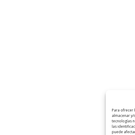
Para ofrecer 
almacenar y/o
tecnologías 
las identifica
puede afectar