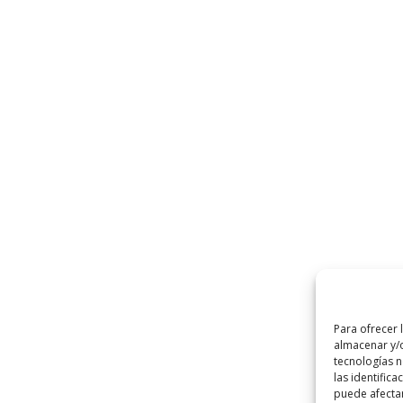
Para ofrecer 
almacenar y/o
tecnologías 
las identifica
puede afectar