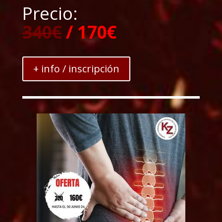
Precio:
340€
/ 170€
+ info / inscripción