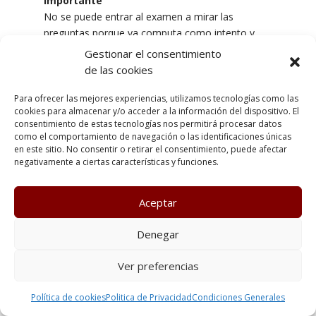
Importante
No se puede entrar al examen a mirar las
preguntas porque ya computa como intento y
será la nota que obtengáis.
Sólo hay un intento.
Gestionar el consentimiento
Arriba del examen hay un reloj que marca lo que
de las cookies
queda de tiempo para que puedas enviar los
resultados.
Para ofrecer las mejores experiencias, utilizamos tecnologías como las
cookies para almacenar y/o acceder a la información del dispositivo. El
consentimiento de estas tecnologías nos permitirá procesar datos
como el comportamiento de navegación o las identificaciones únicas
en este sitio. No consentir o retirar el consentimiento, puede afectar
negativamente a ciertas características y funciones.
Aceptar
Denegar
Ver preferencias
Política de cookies
Politica de Privacidad
Condiciones Generales