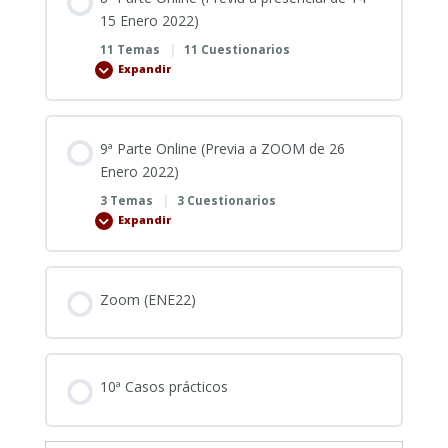
de
Noviembre)
15 Enero 2022)
11 Temas
|
11 Cuestionarios
Expandir
8ª
Parte
Online
(Previa
a
presencial
9ª Parte Online (Previa a ZOOM de 26
de
14-
Enero 2022)
15
Enero
3 Temas
|
3 Cuestionarios
2022)
Expandir
9ª
Parte
Online
(Previa
a
ZOOM
Zoom (ENE22)
de
26
Enero
2022)
10ª Casos prácticos