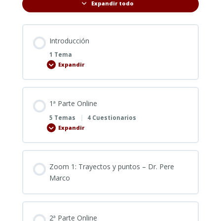
Expandir todo
Lecciones
Introducción
1 Tema
Expandir
Introducción
1ª Parte Online
5 Temas
|
4 Cuestionarios
Expandir
1ª
Parte
Online
Zoom 1: Trayectos y puntos – Dr. Pere
Marco
2ª Parte Online