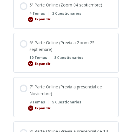
5ª Parte Online (Zoom 04 septiembre)
4 Temas
|
3 Cuestionarios
Expandir
5ª
Parte
Online
(Zoom
04
septiembre)
6ª Parte Online (Previa a Zoom 25
septiembre)
10 Temas
|
8 Cuestionarios
Expandir
6ª
Parte
Online
(Previa
a
Zoom
7ª Parte Online (Previa a presencial de
25
septiembre)
Noviembre)
9 Temas
|
9 Cuestionarios
Expandir
7ª
Parte
Online
(Previa
a
presencial
8ª Parte Online (Previa a presencial de 14-