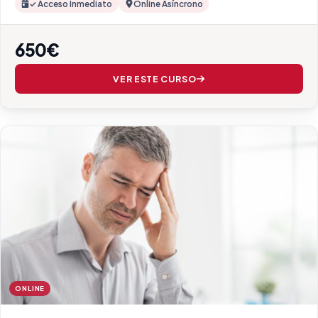
✓ Acceso Inmediato
Online Asíncrono
650€
VER ESTE CURSO
ONLINE