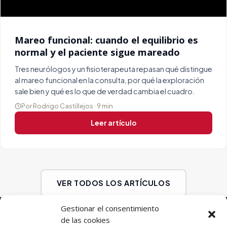
Mareo funcional: cuando el equilibrio es
normal y el paciente sigue mareado
Tres neurólogos y un fisioterapeuta repasan qué distingue
al mareo funcional en la consulta, por qué la exploración
sale bien y qué es lo que de verdad cambia el cuadro.
Por Rodrigo Castillejos · 9 min
Leer artículo
VER TODOS LOS ARTÍCULOS
¿NO SABES CUÁL ELEGIR?
Gestionar el consentimiento
de las cookies
Te ayudamos a escoger tu itinerario