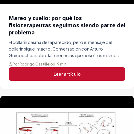
Mareo y cuello: por qué los
fisioterapeutas seguimos siendo parte del
problema
El collarín casi ha desaparecido, pero el mensaje del
collarín sigue intacto. Conversación con Arturo
Goicoechea sobre las creencias que nosotros mismos
alimentamos en el paciente con mareo.
Por Rodrigo Castillejos · 9 min
Leer artículo