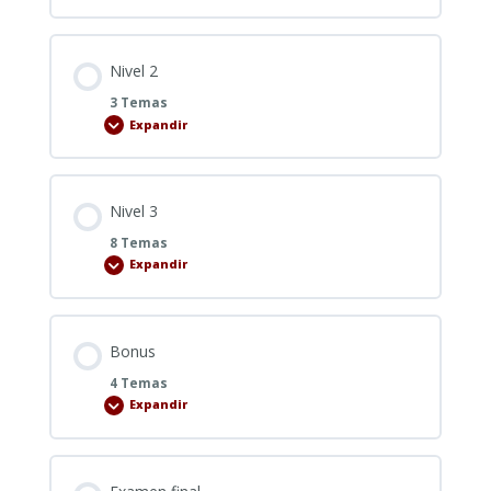
1
Nivel 2
3 Temas
Expandir
Nivel
2
Nivel 3
8 Temas
Expandir
Nivel
3
Bonus
4 Temas
Expandir
Bonus