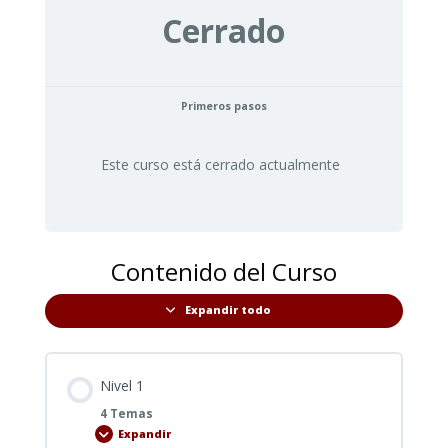
Cerrado
Primeros pasos
Este curso está cerrado actualmente
Contenido del Curso
Expandir todo
Lecciones
Nivel 1
4 Temas
Expandir
Nivel