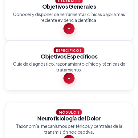
GENERALES
Objetivos Generales
Conocer y disponer de herramientas clínicas bajo la más
reciente evidencia científica.
ESPECÍFICOS
Objetivos Específicos
Conocer y disponer de unas herramientas con
Guía de diagnóstico, razonamiento clínico y técnicas de
el enfoque sobre la relación de la Patología
tratamiento.
Cervical y las relaciones comorbidas con el
dolor lumbar que tienen los distintos tipos de
cefaleas pasando por sus diferentes
tipologías, exploración, razonamiento clínico,
Disponer de una guía de Diagnóstico Clínico y
sus opciones de tratamiento y ejercicio
MÓDULO 1
tratamiento conservador
Neurofisiología del Dolor
fisioterapéutico, siempre bajo la más reciente
Taxonomía, mecanismos periféricos y centrales de la
evidencia científica
transmisión nociceptiva.
Aprender a diferenciar los diferentes tipos de