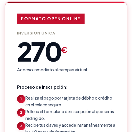
FORMATO OPEN ONLINE
INVERSIÓN ÚNICA
270
€
Acceso inmediato al campus virtual
Proceso de Inscripción:
Realiza el pago por tarjeta de débito o crédito
1
en el enlace seguro.
Rellena el formulario de inscripción al que serás
2
redirigido.
Recibe tus claves y accede instantáneamente a
3
las 40 horas de formación.