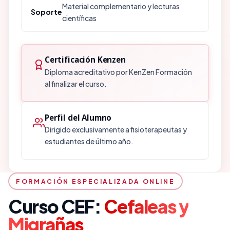
Material complementario y lecturas
Soporte
-Tratamientos relacionados con sueño y dolor
crecimiento GH
científicas
crónico
– Estrés y Eje Gonadal
– Estrés y Sistema Inmune
Certificación Kenzen
Diploma acreditativo por KenZen Formación
al finalizar el curso.
Perfil del Alumno
Dirigido exclusivamente a fisioterapeutas y
estudiantes de último año.
FORMACIÓN ESPECIALIZADA ONLINE
Curso CEF:
Cefaleas y
Migrañas