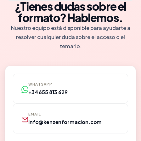
¿Tienes dudas sobre el
básico de clínica.
Obtendrás un diploma de Certificación KenZen
formato? Hablemos.
que avala tus 40 horas de formación en
Nuestro equipo está disponible para ayudarte a
Diagnóstico y Tratamiento Integrativo de
resolver cualquier duda sobre el acceso o el
Cefaleas.
temario.
WHATSAPP
+34 655 813 629
EMAIL
info@kenzenformacion.com