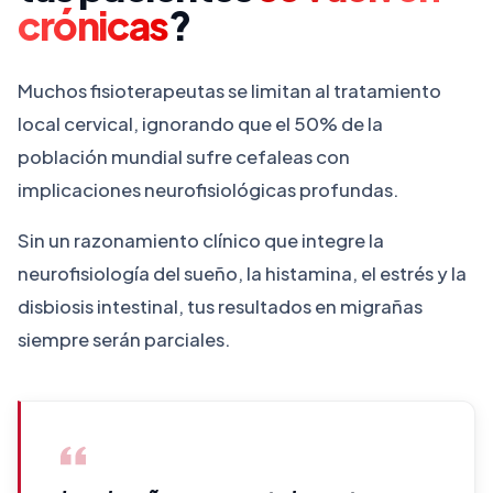
Perfil Académico Máster en Fisiología del
crónicas
?
Ejercicio y Posgrado en
Psiconeuroinmunología (PNIE).
Muchos fisioterapeutas se limitan al tratamiento
local cervical, ignorando que el 50% de la
Especializaciones Experta Universitaria en
población mundial sufre cefaleas con
Pilates terapéutico, Rehabilitación
implicaciones neurofisiológicas profundas.
Deportiva y especializada en GAH.
Sin un razonamiento clínico que integre la
neurofisiología del sueño, la histamina, el estrés y la
disbiosis intestinal, tus resultados en migrañas
siempre serán parciales.