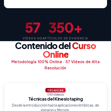
57
350+
VÍDEOS HD
ARTÍCULOS DE EVIDENCIA
Contenido del
Curso
Online
Metodología 100% Online · 57 Vídeos de Alta
Resolución
TÉCNICAS
51 vídeos
Técnicas del Kinesiotaping
Desde la introducción hasta aplicaciones linfáticas, de
espacio y fibrosis.