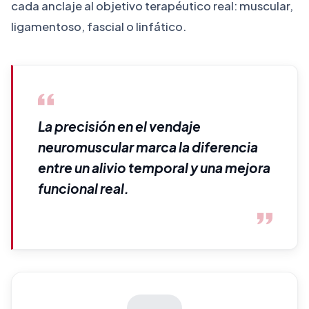
cada anclaje al objetivo terapéutico real: muscular,
Rocabado entre otros.
ligamentoso, fascial o linfático.
Docencia y Liderazgo Profesora en la
Fundación Universitaria del Bages del
curso Abordaje Integral del Dolor Crónico.
Miembro de la Sociedad Española de
La precisión en el vendaje
Fisioterapia y Dolor. Codirectora del
neuromuscular marca la diferencia
Posgrado Universitario de
entre un alivio temporal y una mejora
Psiconeurinmunoendocrinologia y
funcional real.
suplementación Ortomolecular.