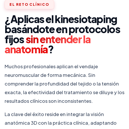
EL RETO CLÍNICO
Fisioterapeuta, Posgrado y Terapeuta en
Integrative Manual Therapy en Bloomfield
¿Aplicas el kinesiotaping
Connecticut EUA. Máster en
basándote en protocolos
Psiconeuroinmunología por la Universidad
fijos
sin entender la
San Pablo CEU. Master en
Psiconeuroinmunología por la Udg.
anatomía
?
Formación Especializada Formada en
Muchos profesionales aplican el vendaje
múltiples técnicas de fisioterapia como
neuromuscular de forma mecánica. Sin
fibrolisis instrumental miofascial, punción
comprender la profundidad del tejido o la tensión
seca, acupuntura, mesoterapia,
exacta, la efectividad del tratamiento se diluye y los
posturologia integrativa, Shoier, Método
resultados clínicos son inconsistentes.
Hipopresivo de Marcel Caufriez,
Fisiopatología sistema musculo
La clave del éxito reside en integrar la visión
esquelético craneo mandibular, craneo
anatómica 3D con la práctica clínica, adaptando
cervical y dolor facial de Mariano