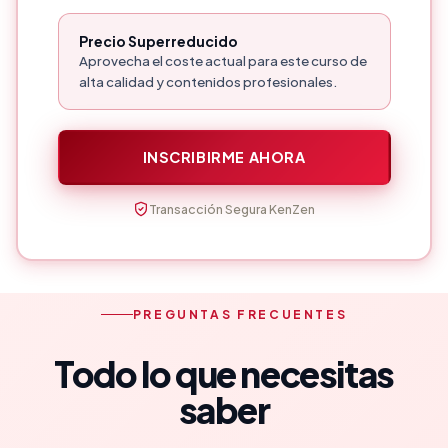
ematomas
046 Técnica de aplicación en fibrosis
Precio Superreducido
Aprovecha el coste actual para este curso de
cicatrices y hematomas
alta calidad y contenidos profesionales.
047 Técnica de aplicación en cicatrices
048 Técnica de aplicación en hematomas
049 Crosstaping
INSCRIBIRME AHORA
050 Contraindicaciones
Transacción Segura KenZen
051 Creditos bibliografias y publicaciones
PREGUNTAS FRECUENTES
Todo lo que necesitas
saber