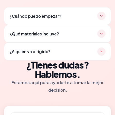
¿Cuándo puedo empezar?
Al ser una formación online, puedes empezar en
¿Qué materiales incluye?
cuanto formalices tu matrícula.
Acceso a 57 vídeos HD, modelos 3D y dossier
¿A quién va dirigido?
con más de 350 artículos de evidencia.
¿Tienes dudas?
Principalmente a fisioterapeutas y profesionales
Hablemos.
de la salud interesados en el kinesiotaping.
Estamos aquí para ayudarte a tomar la mejor
decisión.