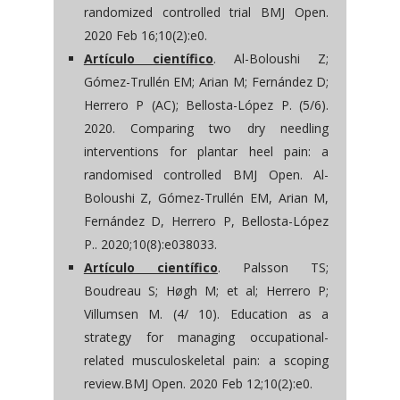
randomized controlled trial BMJ Open.
2020 Feb 16;10(2):e0.
Artículo científico
. Al-Boloushi Z;
Gómez-Trullén EM; Arian M; Fernández D;
Herrero P (AC); Bellosta-López P. (5/6).
2020. Comparing two dry needling
interventions for plantar heel pain: a
randomised controlled BMJ Open. Al-
Boloushi Z, Gómez-Trullén EM, Arian M,
Fernández D, Herrero P, Bellosta-López
P.. 2020;10(8):e038033.
Artículo científico
. Palsson TS;
Boudreau S; Høgh M; et al; Herrero P;
Villumsen M. (4/ 10). Education as a
strategy for managing occupational-
related musculoskeletal pain: a scoping
review.BMJ Open. 2020 Feb 12;10(2):e0.