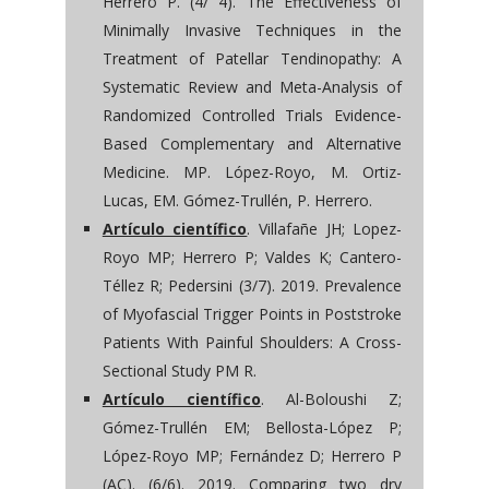
Herrero P. (4/ 4). The Effectiveness of
Minimally Invasive Techniques in the
Treatment of Patellar Tendinopathy: A
Systematic Review and Meta-Analysis of
Randomized Controlled Trials Evidence-
Based Complementary and Alternative
Medicine. MP. López-Royo, M. Ortiz-
Lucas, EM. Gómez-Trullén, P. Herrero.
Artículo científico
. Villafañe JH; Lopez-
Royo MP; Herrero P; Valdes K; Cantero-
Téllez R; Pedersini (3/7). 2019. Prevalence
of Myofascial Trigger Points in Poststroke
Patients With Painful Shoulders: A Cross-
Sectional Study PM R.
Artículo científico
. Al-Boloushi Z;
Gómez-Trullén EM; Bellosta-López P;
López-Royo MP; Fernández D; Herrero P
(AC). (6/6). 2019. Comparing two dry