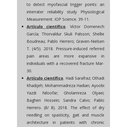
to detect myofascial trigger points: an
interrater reliability study Physiological
Measurement. IOP Science. 39-11.
Artículo científico
. Víctor Domenech
García; Thorvaldur Skuli Palsson; Shellie
Boudreau; Pablo Herrero; Graven-Nielsen
T. (4/5). 2018. Pressure-induced referred
pain areas are more expansive in
individuals with a recovered fracture Mar-
30.
Artículo científico
. Hadi Sarafraz; Othadi
Khadijeh; Mohammadreza Hadian; Ayoobi
Yazdi Niloofar; Gholamreza Olyaei;
Bagheri Hossein; Sandra Calvo; Pablo
Herrero. (8/ 8). 2018. The effect of dry
needling on spasticity, gait and muscle
architecture in patients with chronic