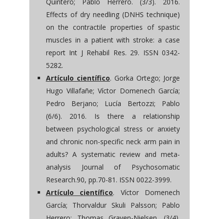
Quintero; Pablo Herrero. (3/3). 2016.
Effects of dry needling (DNHS technique)
on the contractile properties of spastic
muscles in a patient with stroke: a case
report Int J Rehabil Res. 29. ISSN 0342-
5282.
Artículo científico
. Gorka Ortego; Jorge
Hugo Villafañe; Víctor Domenech García;
Pedro Berjano; Lucía Bertozzi; Pablo
(6/6). 2016. Is there a relationship
between psychological stress or anxiety
and chronic non-specific neck arm pain in
adults? A systematic review and meta-
analysis Journal of Psychosomatic
Research.90, pp.70-81. ISSN 0022-3999.
Artículo científico
. Víctor Domenech
García; Thorvaldur Skuli Palsson; Pablo
Herrero; Thomas Graven-Nielsen. (3/4).