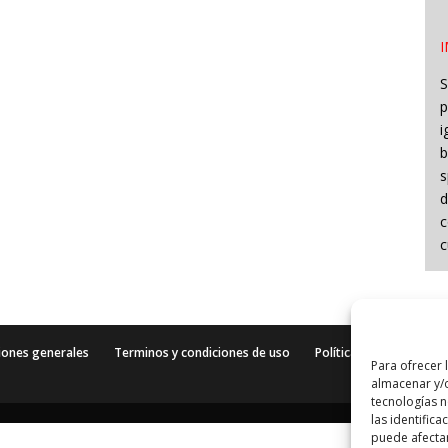
S
p
i
b
s
d
c
c
iones generales
Terminos y condiciones de uso
Política de cookies (UE)
Para ofrecer 
almacenar y/o
tecnologías 
las identifica
puede afectar