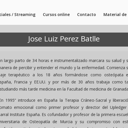
ciales / Streaming
Cursos online
Contacto
Material de 
Jose Luiz Perez Batlle
n largo parto de 34 horas e instrumentalizado marcara su salud y 
anera de percibir y entender el mundo y la enfermedad. Comienza 
iaje terapéutico a los 18 años formándose como osteópata 
spaña, Francia y EE.UU. y por más de 30 años trabaja como ta
studiando más tarde medicina en la Facultad de medicina de Granada
En 1995” introduce en España la Terapia Cráneo-Sacral y liberaci
omato emocional como primer profesor y director del Upledger
arral Institute España. Es cofundador y profesor de la primera escue
niversitaria de Osteopatía de Murcia y su compromiso con es