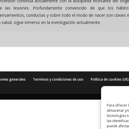
rofesión continúa actualmente con la búsqueda incesante del orig
e las lesiones. Profundamente convencido de que los hábito
ensamientos, conductas y sobre todo el modo de nacer son claves 
a salud, sigue inmerso en la investigación actualmente.
iones generales
Terminos y condiciones de uso
Política de cookies (UE)
Para ofrecer 
almacenar y/o
tecnologías 
las identifica
puede afectar