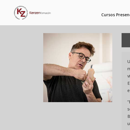
Cursos Presen
U
m
v
E
e
“
s
B
u