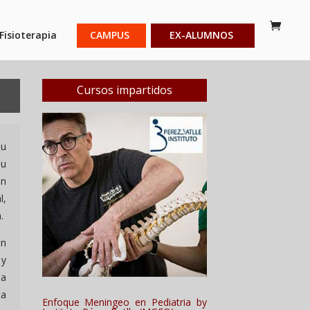
Fisioterapia
CAMPUS
EX-ALUMNOS
Cursos impartidos
su
su
en
l,
.
ón
 y
la
ta
Enfoque Meningeo en Pediatria by