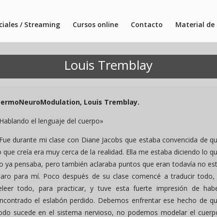
ciales / Streaming
Cursos online
Contacto
Material de 
Louis Tremblay
ermoNeuroModulation, Louis Tremblay.
Hablando el lenguaje del cuerpo»
Fue durante mi clase con Diane Jacobs que estaba convencida de q
o que creía era muy cerca de la realidad. Ella me estaba diciendo lo q
o ya pensaba, pero también aclaraba puntos que eran todavía no es
laro para mí. Poco después de su clase comencé a traducir todo,
eleer todo, para practicar, y tuve esta fuerte impresión de hab
ncontrado el eslabón perdido. Debemos enfrentar ese hecho de q
odo sucede en el sistema nervioso, no podemos modelar el cuerp