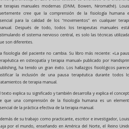
e terapias manuales modernas (DNM, Bowen, Niromathé). Loui
uertemente cree que la comprensión de la fisiología humana 
sencial para la calidad de los “movimientos” en cualquier terap
anual. Después de todo, todos los terapeutas manuales est
stimulando el sistema nervioso central, es solo las técnicas utilizad
ue son diferentes.
a fisiología del paciente no cambia. Su libro más reciente: «La pau
erapéutica en osteopatía y terapia manual» publicado por Handspri
ublishing, ha tenido un gran éxito. Los hallazgos fisiológicos parec
ustificar la inclusión de una pausa terapéutica durante todos l
ratamientos de terapia manual.
l texto explica su significado y también desarrolla y explica el concep
e que una comprensión de la fisiología humana es un elemen
sencial de la práctica efectiva de la terapia manual.
demás de su trabajo como practicante, escritor e investigador, Loui
iaja por el mundo, enseñando en América del Norte, el Reino Unid