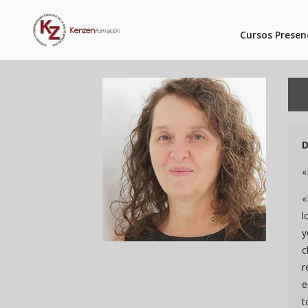
Cursos Presen
D
«
«
l
y
c
r
e
t