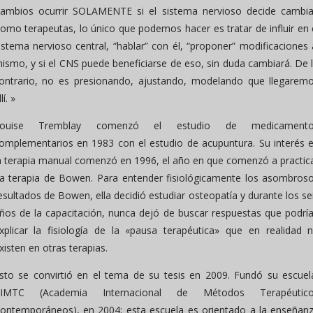
ambios ocurrir SOLAMENTE si el sistema nervioso decide cambia
omo terapeutas, lo único que podemos hacer es tratar de influir en 
istema nervioso central, “hablar” con él, “proponer” modificaciones 
ismo, y si el CNS puede beneficiarse de eso, sin duda cambiará. De 
ontrario, no es presionando, ajustando, modelando que llegarem
lí. »
ouise Tremblay comenzó el estudio de medicament
omplementarios en 1983 con el estudio de acupuntura. Su interés 
a terapia manual comenzó en 1996, el año en que comenzó a practic
a terapia de Bowen. Para entender fisiológicamente los asombros
esultados de Bowen, ella decidió estudiar osteopatía y durante los se
ños de la capacitación, nunca dejó de buscar respuestas que podrí
xplicar la fisiología de la «pausa terapéutica» que en realidad 
xisten en otras terapias.
sto se convirtió en el tema de su tesis en 2009. Fundó su escuel
IMTC (Academia Internacional de Métodos Terapéutic
ontemporáneos), en 2004; esta escuela es orientado a la enseñan