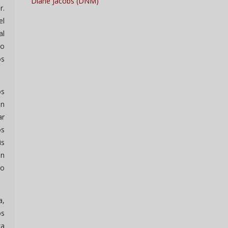
Diane Jacobs (DNM)
r.
el
al
lo
os
os
en
ar
os
is
an
no
a,
os
za