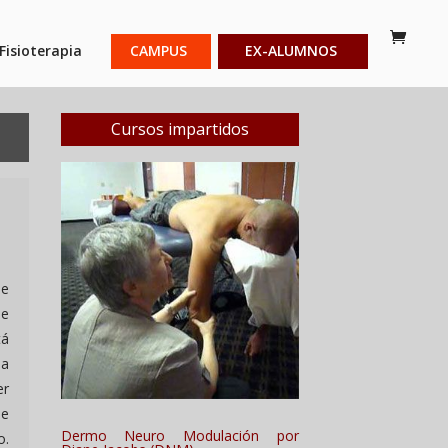
Fisioterapia
CAMPUS
EX-ALUMNOS
Cursos impartidos
ue
ue
tá
 a
er
ue
Dermo Neuro Modulación por
o.