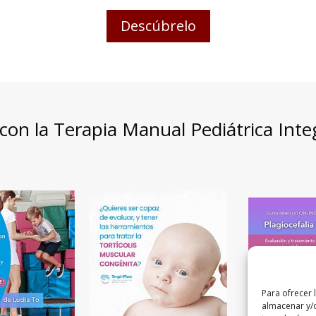
Descúbrelo
con la Terapia Manual Pediátrica Int
Para ofrecer 
almacenar y/o