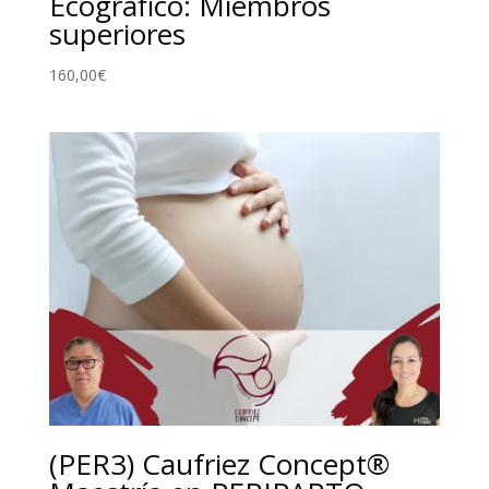
Ecográfico: Miembros
superiores
160,00
€
(PER3) Caufriez Concept®