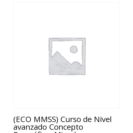
y
sínfisis
púbica
cantidad
(ECO MMSS) Curso de Nivel
avanzado Concepto