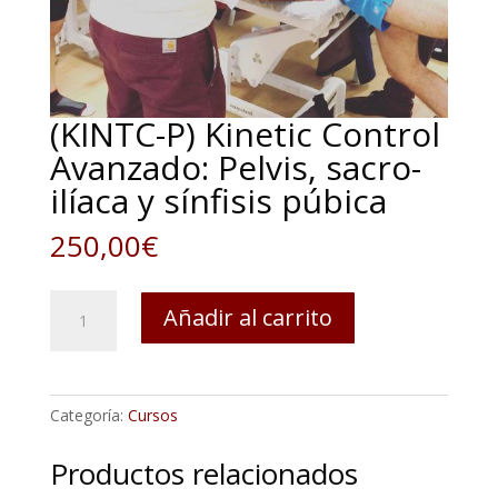
(KINTC-P) Kinetic Control
Avanzado: Pelvis, sacro-
ilíaca y sínfisis púbica
250,00
€
(KINTC-
Añadir al carrito
P)
Kinetic
Control
Avanzado:
Categoría:
Cursos
Pelvis,
sacro-
Productos relacionados
ilíaca