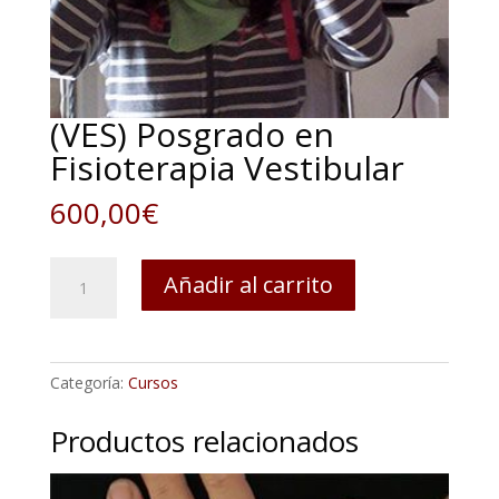
(VES) Posgrado en
Fisioterapia Vestibular
600,00
€
(VES)
Añadir al carrito
Posgrado
en
Fisioterapia
Vestibular
Categoría:
Cursos
cantidad
Productos relacionados