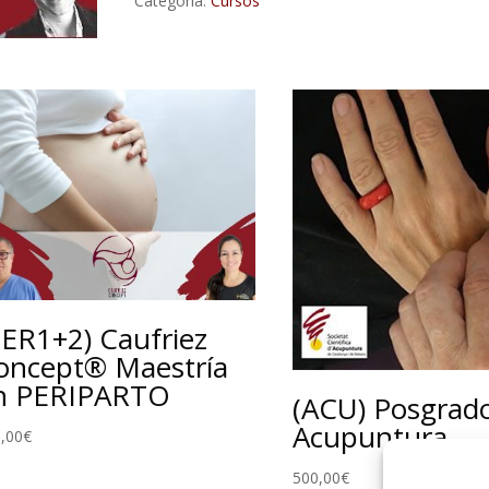
Categoría:
Cursos
del
cáncer
by
Pain
in
Motion
cantidad
PER1+2) Caufriez
oncept® Maestría
n PERIPARTO
(ACU) Posgrad
Acupuntura
,00
€
500,00
€