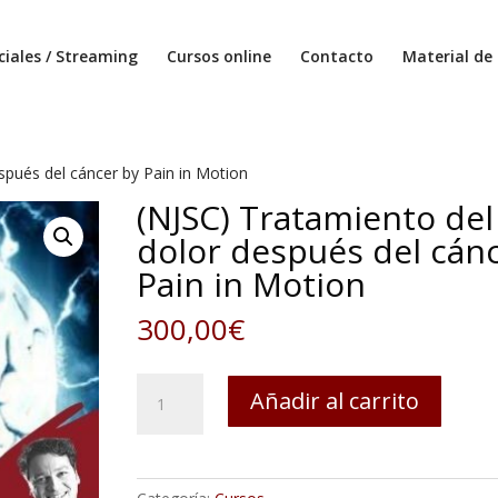
ciales / Streaming
Cursos online
Contacto
Material de 
spués del cáncer by Pain in Motion
(NJSC) Tratamiento del
dolor después del cán
Pain in Motion
300,00
€
(NJSC)
Añadir al carrito
Tratamiento
del
dolor
después