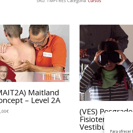
SKU:
TMPI-RES
Categoría:
Cursos
AVANZADO
RESPIRATORIO
cantidad
MAIT2A) Maitland
oncept – Level 2A
(VES) Posgrado
,00
€
Fisioterapia
Vestibular
Para ofrecer 