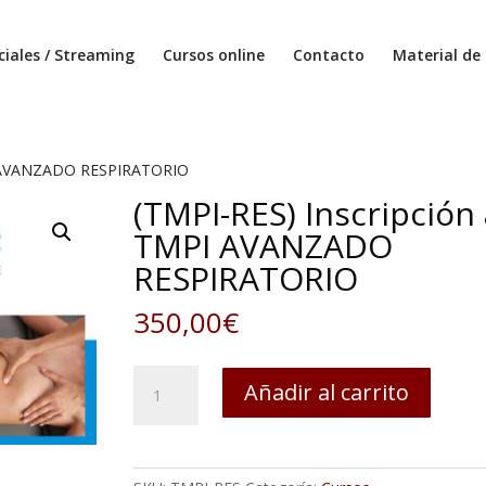
ciales / Streaming
Cursos online
Contacto
Material de 
PI AVANZADO RESPIRATORIO
(TMPI-RES) Inscripción 
TMPI AVANZADO
RESPIRATORIO
350,00
€
(TMPI-
Añadir al carrito
RES)
Inscripción
a
TMPI