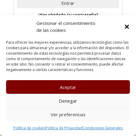
¿Has olvidado tu contraseña?
Gestionar el consentimiento
de las cookies
Para ofrecer las mejores experiencias, utilizamos tecnologías como las
cookies para almacenar y/o acceder a la información del dispositivo. El
Poltica de Privacidad
Política de cookies
consentimiento de estas tecnologías nos permitirá procesar datos
Condiciones generales
Terminos y condiciones de uso
como el comportamiento de navegación o las identificaciones únicas
Política de cookies (UE)
en este sitio. No consentir o retirar el consentimiento, puede afectar
negativamente a ciertas características y funciones.
Todos los derechos reservados Kenzen Formación
Aceptar
Denegar
Ver preferencias
Política de cookies
Politica de Privacidad
Condiciones Generales