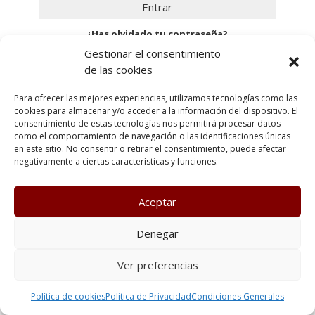
¿Has olvidado tu contraseña?
Gestionar el consentimiento
de las cookies
Para ofrecer las mejores experiencias, utilizamos tecnologías como las
cookies para almacenar y/o acceder a la información del dispositivo. El
Poltica de Privacidad
Política de cookies
consentimiento de estas tecnologías nos permitirá procesar datos
Condiciones generales
Terminos y condiciones de uso
como el comportamiento de navegación o las identificaciones únicas
Política de cookies (UE)
en este sitio. No consentir o retirar el consentimiento, puede afectar
negativamente a ciertas características y funciones.
Todos los derechos reservados Kenzen Formación
Aceptar
Denegar
Ver preferencias
Política de cookies
Politica de Privacidad
Condiciones Generales