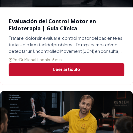
Evaluación del Control Motor en
Fisioterapia | Guía Clínica
Tratar el dolor sin evaluar el control motor del paciente es
tratar solo la mitad del problema. Te explicamos cómo
detectar un Uncontrolled Movement (UCM) en consulta,
sin equipamiento especial.
Por Dr. Michal Hadala · 6 min
Leer artículo