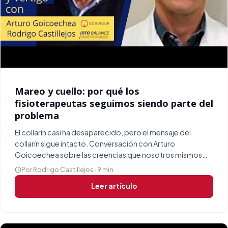
Mareo y cuello: por qué los
fisioterapeutas seguimos siendo parte del
problema
El collarín casi ha desaparecido, pero el mensaje del
collarín sigue intacto. Conversación con Arturo
Goicoechea sobre las creencias que nosotros mismos
alimentamos en el paciente con mareo.
Por Rodrigo Castillejos · 9 min
Leer artículo