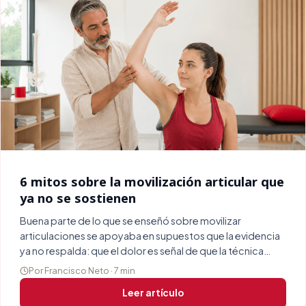
6 mitos sobre la movilización articular que
ya no se sostienen
Buena parte de lo que se enseñó sobre movilizar
articulaciones se apoyaba en supuestos que la evidencia
ya no respalda: que el dolor es señal de que la técnica
funciona, que el paciente debe permanecer pasivo o que
Por Francisco Neto · 7 min
en fase aguda hay que esperar. Repasamos seis y qué
Leer artículo
dice hoy el razonamiento clínico.