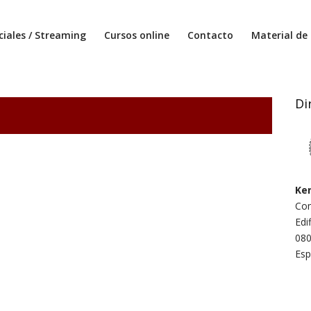
ciales / Streaming
Cursos online
Contacto
Material de 
Di
Ken
Com
Edi
080
Es