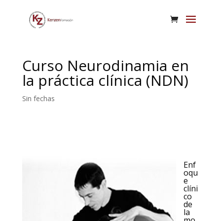
Curso Neurodinamia en
la práctica clínica (NDN)
Sin fechas
Enf
oqu
e
clíni
co
de
la
mo