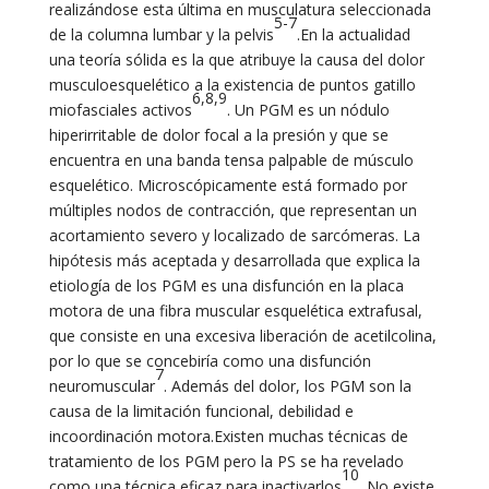
realizándose esta última en musculatura seleccionada
5-7
de la columna lumbar y la pelvis
.En la actualidad
una teoría sólida es la que atribuye la causa del dolor
musculoesquelético a la existencia de puntos gatillo
6,8,9
miofasciales activos
. Un PGM es un nódulo
hiperirritable de dolor focal a la presión y que se
encuentra en una banda tensa palpable de músculo
esquelético. Microscópicamente está formado por
múltiples nodos de contracción, que representan un
acortamiento severo y localizado de sarcómeras. La
hipótesis más aceptada y desarrollada que explica la
etiología de los PGM es una disfunción en la placa
motora de una fibra muscular esquelética extrafusal,
que consiste en una excesiva liberación de acetilcolina,
por lo que se concebiría como una disfunción
7
neuromuscular
. Además del dolor, los PGM son la
causa de la limitación funcional, debilidad e
incoordinación motora.Existen muchas técnicas de
tratamiento de los PGM pero la PS se ha revelado
10
como una técnica eficaz para inactivarlos
. No existe