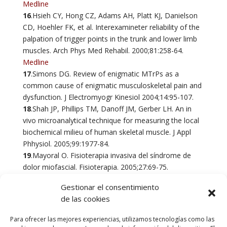
Medline
16
.Hsieh CY, Hong CZ, Adams AH, Platt KJ, Danielson
CD, Hoehler FK, et al. Interexamineter reliability of the
palpation of trigger points in the trunk and lower limb
muscles. Arch Phys Med Rehabil. 2000;81:258-64.
Medline
17
.Simons DG. Review of enigmatic MTrPs as a
common cause of enigmatic musculoskeletal pain and
dysfunction. J Electromyogr Kinesiol 2004;14:95-107.
18
.Shah JP, Phillips TM, Danoff JM, Gerber LH. An in
vivo microanalytical technique for measuring the local
biochemical milieu of human skeletal muscle. J Appl
Phhysiol. 2005;99:1977-84.
19
.Mayoral O. Fisioterapia invasiva del síndrome de
dolor miofascial. Fisioterapia. 2005;27:69-75.
Gestionar el consentimiento
de las cookies
Fuente: El Sevier, revista de fisioterapia, Vol.
29
. Núm.
Para ofrecer las mejores experiencias, utilizamos tecnologías como las
06
. Noviembre 2007