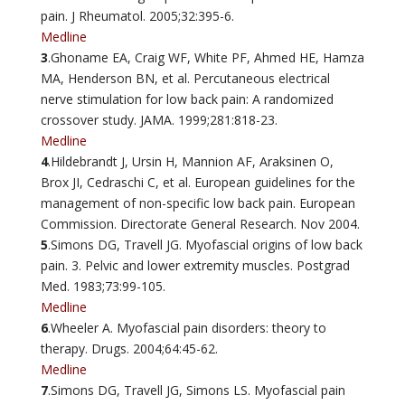
pain. J Rheumatol. 2005;32:395-6.
Medline
3
.Ghoname EA, Craig WF, White PF, Ahmed HE, Hamza
MA, Henderson BN, et al. Percutaneous electrical
nerve stimulation for low back pain: A randomized
crossover study. JAMA. 1999;281:818-23.
Medline
4
.Hildebrandt J, Ursin H, Mannion AF, Araksinen O,
Brox JI, Cedraschi C, et al. European guidelines for the
management of non-specific low back pain. European
Commission. Directorate General Research. Nov 2004.
5
.Simons DG, Travell JG. Myofascial origins of low back
pain. 3. Pelvic and lower extremity muscles. Postgrad
Med. 1983;73:99-105.
Medline
6
.Wheeler A. Myofascial pain disorders: theory to
therapy. Drugs. 2004;64:45-62.
Medline
7
.Simons DG, Travell JG, Simons LS. Myofascial pain