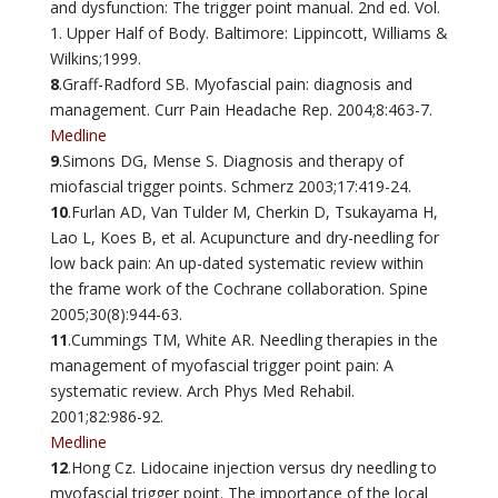
and dysfunction: The trigger point manual. 2nd ed. Vol.
1. Upper Half of Body. Baltimore: Lippincott, Williams &
Wilkins;1999.
8
.Graff-Radford SB. Myofascial pain: diagnosis and
management. Curr Pain Headache Rep. 2004;8:463-7.
Medline
9
.Simons DG, Mense S. Diagnosis and therapy of
miofascial trigger points. Schmerz 2003;17:419-24.
10
.Furlan AD, Van Tulder M, Cherkin D, Tsukayama H,
Lao L, Koes B, et al. Acupuncture and dry-needling for
low back pain: An up-dated systematic review within
the frame work of the Cochrane collaboration. Spine
2005;30(8):944-63.
11
.Cummings TM, White AR. Needling therapies in the
management of myofascial trigger point pain: A
systematic review. Arch Phys Med Rehabil.
2001;82:986-92.
Medline
12
.Hong Cz. Lidocaine injection versus dry needling to
myofascial trigger point. The importance of the local