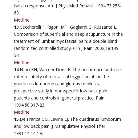
twitch response. Am J Phys Med Rehabil. 1994;73:256-
63.
Medline
13
.Ceccherelli F, Rigoni MT, Gagliardi G, Ruzzante L.
Comparison of superficial and deep acupuncture in the
treatment of lumbar myofascial pain: a double-blind
randomized controlled study. Clin J Pain. 2002;18:149-
53.
Medline
14
.Njoo KH, Van der Does E. The occurrence and inter-
rater reliability of miofascial trigger points in the
quadratus lumborum and gluteus medius: a
prospective study in non-specific low back pain
patients and controls in general practice. Pain.
1994;58:317-23.
Medline
15
.De Franca GG, Levine LJ. The quadratus lumborum
and low back pain. J Manipulative Physiol Ther.
1991;14:142-9.