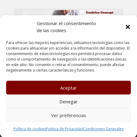
Gestionar el consentimiento
de las cookies
Para ofrecer las mejores experiencias, utilizamos tecnologías como las
cookies para almacenar y/o acceder a la información del dispositivo. El
consentimiento de estas tecnologías nos permitirá procesar datos
Gimnasia Abdominal Hipopresiva Master Avanzado (GAH
como el comportamiento de navegación o las identificaciones únicas
3)
en este sitio. No consentir o retirar el consentimiento, puede afectar
negativamente a ciertas características y funciones.
Aceptar
Poltica de Privacidad
Política de cookies
Denegar
Condiciones generales
Terminos y condiciones de uso
Ver preferencias
Política de cookies (UE)
Todos los derechos reservados Kenzen Formación
Política de cookies
Politica de Privacidad
Condiciones Generales