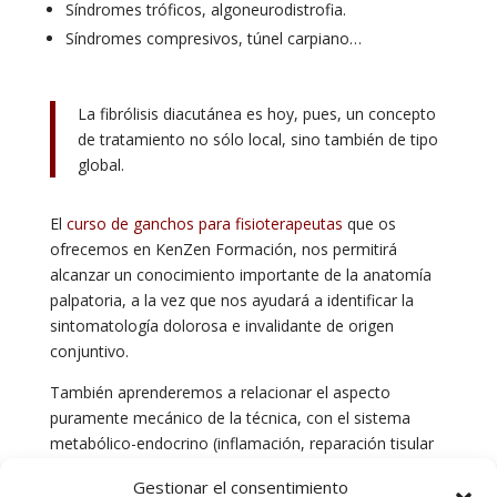
Síndromes tróficos, algoneurodistrofia.
Síndromes compresivos, túnel carpiano…
La fibrólisis diacutánea es hoy, pues, un concepto
de tratamiento no sólo local, sino también de tipo
global.
El
curso de ganchos para fisioterapeutas
que os
ofrecemos en KenZen Formación, nos permitirá
alcanzar un conocimiento importante de la anatomía
palpatoria, a la vez que nos ayudará a identificar la
sintomatología dolorosa e invalidante de origen
conjuntivo.
También aprenderemos a relacionar el aspecto
puramente mecánico de la técnica, con el sistema
metabólico-endocrino (inflamación, reparación tisular
conjuntiva, nutrición, estrés…); así pues, al comienzo
Gestionar el consentimiento
del curso, se dará una parte teórica dónde se pondrá