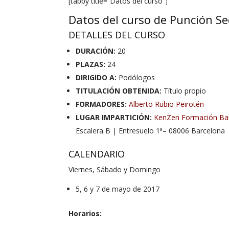
[tabby title=”Datos del curso”]
Datos del curso de Punción Se
DETALLES DEL CURSO
DURACIÓN:
20
PLAZAS:
24
DIRIGIDO A:
Podólogos
TITULACIÓN OBTENIDA:
Título propio
FORMADORES:
Alberto Rubio Peirotén
LUGAR IMPARTICIÓN:
KenZen Formación Ba
Escalera B | Entresuelo 1ª– 08006 Barcelona
CALENDARIO
Viernes, Sábado y Domingo
5, 6 y 7 de mayo de 2017
Horarios: