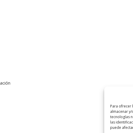
uación
Para ofrecer 
almacenar y/o
tecnologías 
las identifica
puede afectar