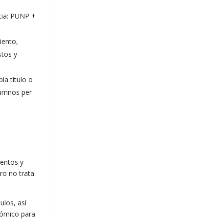
cia: PUNP +
iento,
stos y
ia título o
lumnos per
mentos y
ero no trata
ulos, así
nómico para