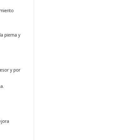
amiento
la pierna y
fesor y por
a.
ejora