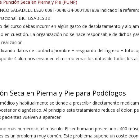
 de Punción Seca en Pierna y Pie (PUNP)
: BANCO SABADELL ES20 0081-0646-34-0001361838 indicado la referen
nacional. BIC: BSABESBB
l curso debas incurrir en algún gasto de desplazamiento y alojam
so en cuestión. La organización no se hace responsable de dichos ga
realización.
ndicando datos de contacto(nombre + resguardo del ingreso + fotocop
grupo de 4 alumnos enviar en el mismo email los datos de todos los a
ión Seca en Pierna y Pie para Podólogos
al médico y habitualmente se tiende a prescribir directamente medica
osterior diagnóstico. Al principio este tratamiento reduce el dolor, p
s pacientes vuelven a aparecer.
umano más numeroso, el músculo. El ser humano posee unos 400 músc
iales es un problema muy común. Este problema supone un coste eco