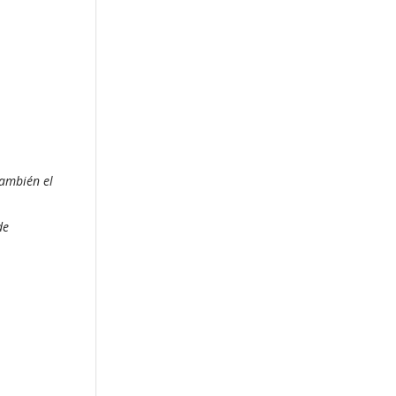
también el
de