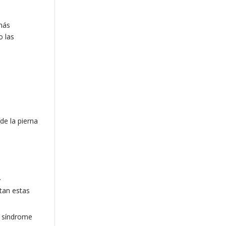
 más
o las
de la pierna
.
stan estas
el síndrome