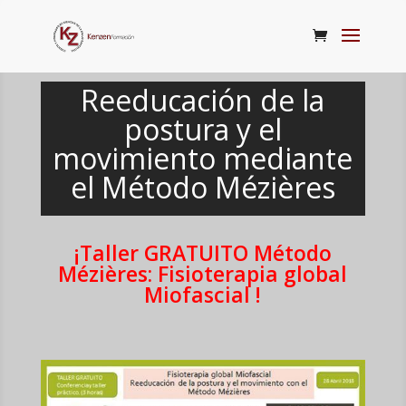
Reeducación de la
postura y el
movimiento mediante
el Método Mézières
¡Taller GRATUITO Método
Mézières: Fisioterapia global
Miofascial !