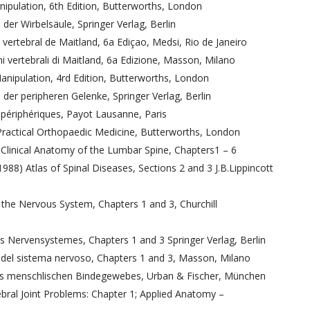
nipulation, 6th Edition, Butterworths, London
der Wirbelsäule, Springer Verlag, Berlin
vertebral de Maitland, 6a Ediçao, Medsi, Rio de Janeiro
i vertebrali di Maitland, 6a Edizione, Masson, Milano
Manipulation, 4rd Edition, Butterworths, London
der peripheren Gelenke, Springer Verlag, Berlin
 périphériques, Payot Lausanne, Paris
Practical Orthopaedic Medicine, Butterworths, London
linical Anatomy of the Lumbar Spine, Chapters1 – 6
1988) Atlas of Spinal Diseases, Sections 2 and 3 J.B.Lippincott
f the Nervous System, Chapters 1 and 3, Churchill
es Nervensystemes, Chapters 1 and 3 Springer Verlag, Berlin
e del sistema nervoso, Chapters 1 and 3, Masson, Milano
des menschlischen Bindegewebes, Urban & Fischer, München
bral Joint Problems: Chapter 1; Applied Anatomy –