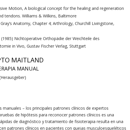
sive Motion, A biological concept for the healing and regeneration
and tendons. Williams & Wilkins, Baltimore
 Gray’s Anatomy, Chapter 4; Arthrology, Churchill Livingstone,
. (1985) Nichtoperative Orthopädie der Weichteile des
omie in Vivo, Gustav Fischer Verlag, Stuttgart
PTO MAITLAND
ERAPIA MANUAL
 (Herausgeber)
s manuales – los principales patrones clínicos de expertos
 pruebas de hipótesis para reconocer patrones clínicos es una
ápidas de diagnóstico y tratamiento de fisioterapia resulta en una
cen patrones clínicos en pacientes con quejas musculoesqueléticos