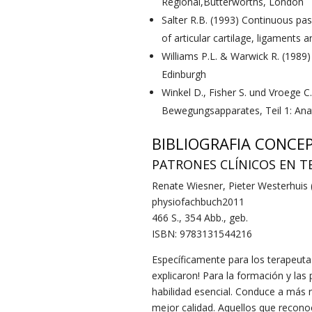
Regional,Butterworths, London
Salter R.B. (1993) Continuous pas
of articular cartilage, ligaments 
Williams P.L. & Warwick R. (1989)
Edinburgh
Winkel D., Fisher S. und Vroege C
Bewegungsapparates, Teil 1: Anat
BIBLIOGRAFIA CONCE
PATRONES CLÍNICOS EN T
Renate Wiesner, Pieter Westerhuis
physiofachbuch2011
466 S., 354 Abb., geb.
ISBN: 9783131544216
Específicamente para los terapeuta
explicaron! Para la formación y las
habilidad esencial. Conduce a más r
mejor calidad. Aquellos que recono