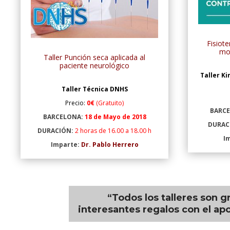
Fisiot
mo
Taller Punción seca aplicada al
paciente neurológico
Taller K
Taller Técnica DNHS
Precio:
0€
(Gratuito)
BARC
BARCELONA:
18 de Mayo de 2018
DURAC
DURACIÓN:
2 horas de 16.00 a 18.00 h
I
Imparte:
Dr. Pablo Herrero
“Todos los talleres son g
interesantes regalos con el ap