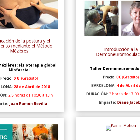
cación de la postura y el
ento mediante el Método
Introducción a la
Mézières
Dermoneuromodulac
ézières: Fisioterapia global
Taller Dermoneuromodu
Miofascial
Precio:
0€
(Gratuito)
Precio:
0 €
(Gratuito)
BARCELONA:
4 de Abril d
ELONA:
28 de Abril de 2018
DURACIÓN:
2 horas de 17:00 
IÓN:
2.5 horas de 10:30 a 13 h
Imparte:
Diane Jaco
arte:
Juan Ramón Revilla