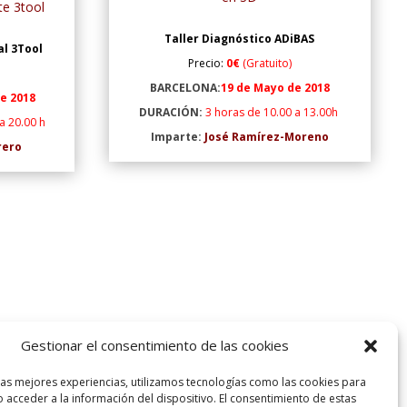
te 3tool
Taller Diagnóstico ADiBAS
al 3Tool
Precio:
0€
(Gratuito)
BARCELONA:
19 de Mayo de 2018
e 2018
DURACIÓN:
3 horas de 10.00 a 13.00h
a 20.00 h
Imparte:
José Ramírez-Moreno
rero
Gestionar el consentimiento de las cookies
dentrarse e informarse de nuestra
da para fisioterapeutas con los
las mejores experiencias, utilizamos tecnologías como las cookies para
partidos por los profesionales más
 acceder a la información del dispositivo. El consentimiento de estas