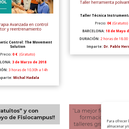
Taller herramienta polivan
Taller Técnica Instrument
Precio:
0€
(Gratuito)
erapia Avanzada en control
tor y reentrenamiento
BARCELONA:
18 de Mayo d
DURACIÓN:
2 horas de 18.00 
inetic Control: The Movement
Imparte:
Dr. Pablo Her
Solution
Precio:
0 €
(Gratuito)
ELONA:
3 de Marzo de 2018
IÓN:
3 horas de 10.30h a 14h
mparte:
Michal Hadala
ratuitos” y con
“La mejor forma de a
oyo de Fisiocampus!!
formación cualifica
Para ofrecer 
talleres gratuitos im
almacenar y/o