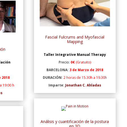
Fascial Fulcrums and Myofascial
Mapping
ión
Taller Integrative Manual Therapy
lación
Precio:
0€
(Gratuito)
BARCELONA:
3 de Marzo de 2018
e 2018
DURACIÓN:
2 horas de 15.30h a 19.30h
a 19:00 h
Imparte:
Jonathan C. Ahladas
bs
Análisis y cuantificación de la postura
en 3D