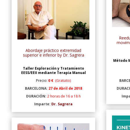
Reedu
movimi
Abordaje práctico extremidad
superior e inferior by Dr. Sagrera
Método M
Taller Exploración y Tratamiento
EESS/EEII mediante Terapia Manual
Precio:
0 €
(Gratuito)
BARC
BARCELONA:
27 de Abril de 2018
DURAC
DURACIÓN:
2 horas de 16 a 18 h
Imp
Imparte:
Dr. Sagrera