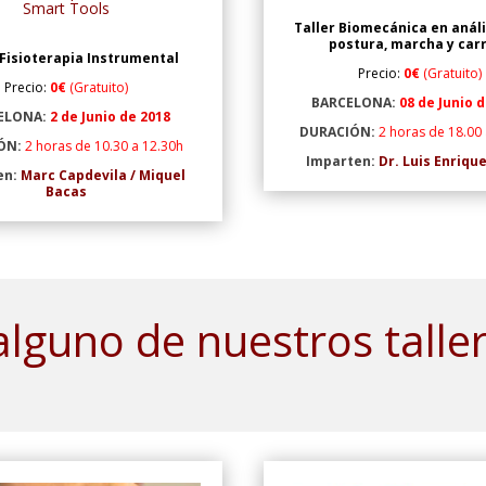
Smart Tools
Taller Biomecánica en análi
postura,
marcha y car
 Fisioterapia Instrumental
Precio:
0€
(Gratuito)
Precio:
0€
(Gratuito)
BARCELONA:
08 de Junio d
ELONA:
2 de Junio de 2018
DURACIÓN:
2 horas de 18.00 
ÓN:
2 horas de 10.30 a 12.30h
Imparten:
Dr. Luis Enriqu
en:
Marc Capdevila / Miquel
Bacas
alguno de nuestros talle