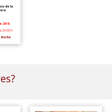
sis de la
rera
e 2018
a 20.00 h
e Roche
res?