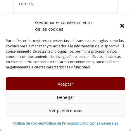
como la...
Gestionar el consentimiento
de las cookies
Para ofrecer las mejores experiencias, utilizamos tecnologías como las
cookies para almacenar y/o acceder a la información del dispositivo. El
consentimiento de estas tecnologías nos permitirá procesar datos
como el comportamiento de navegación o las identificaciones únicas
en este sitio. No consentir o retirar el consentimiento, puede afectar
negativamente a ciertas características y funciones.
Aceptar
Fisioterapia respiratoria pediátrica
Denegar
integrada al concepto TMPI
Una fisioterapia pediátrica integrada en el
Ver preferencias
neurodesarrollo y con técnicas craneofaciales.
Las enfermedades respiratorias en la población
Política de cookies
Politica de Privacidad
Condiciones Generales
infantil han aumentado de manera muy